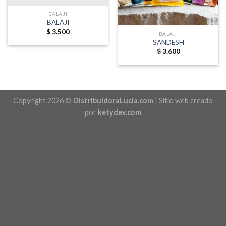
BALAJI
BALAJI
$
3.500
BALAJI
SANDESH
$
3.600
Copyright 2026 ©
DistribuidoraLucia.com
| Sitio web creado
por
ketydev.com