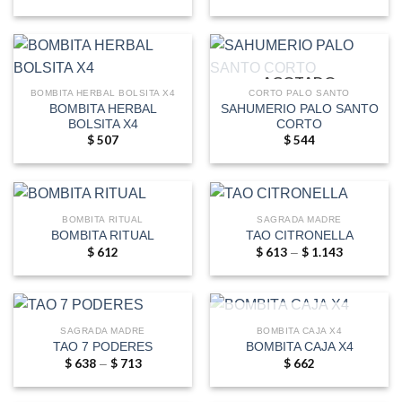
AGOTADO
BOMBITA HERBAL BOLSITA X4
CORTO PALO SANTO
BOMBITA HERBAL
SAHUMERIO PALO SANTO
BOLSITA X4
CORTO
$
507
$
544
BOMBITA RITUAL
SAGRADA MADRE
BOMBITA RITUAL
TAO CITRONELLA
$
612
$
613
$
1.143
Price
–
range:
$ 613
through
$ 1.143
AGOTADO
SAGRADA MADRE
BOMBITA CAJA X4
TAO 7 PODERES
BOMBITA CAJA X4
$
638
$
713
Price
$
662
–
range:
$ 638
through