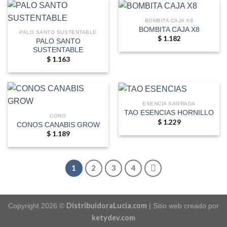
BOMBITA CAJA X8
BOMBITA CAJA X8
PALO SANTO SUSTENTABLE
$
1.182
PALO SANTO
SUSTENTABLE
$
1.163
ESENCIA SAGRADA
TAO ESENCIAS HORNILLO
CONO
$
1.229
CONOS CANABIS GROW
$
1.189
1
2
3
4
DistribuidoraLucia.com
Copyright 2026 ©
| Sitio web creado por
ketydev.com