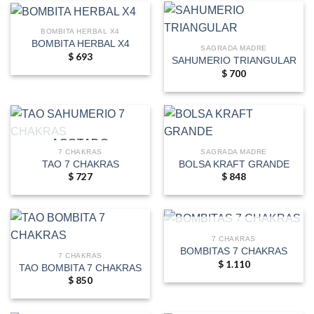
$ 713
BOMBITA HERBAL X4
BOMBITA HERBAL X4
SAGRADA MADRE
$
693
SAHUMERIO TRIANGULAR
$
700
AGOTADO
7 CHAKRAS
SAGRADA MADRE
TAO 7 CHAKRAS
BOLSA KRAFT GRANDE
$
727
$
848
AGOTADO
7 CHAKRAS
BOMBITAS 7 CHAKRAS
7 CHAKRAS
$
1.110
TAO BOMBITA 7 CHAKRAS
$
850