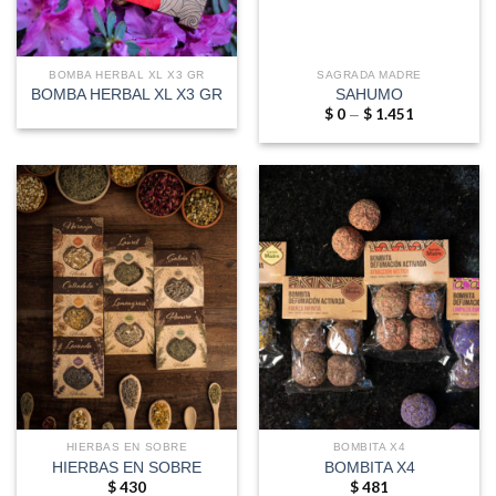
BOMBA HERBAL XL X3 GR
SAGRADA MADRE
BOMBA HERBAL XL X3 GR
SAHUMO
$
0
$
1.451
Price
–
range:
$ 0
through
$ 1.451
HIERBAS EN SOBRE
BOMBITA X4
HIERBAS EN SOBRE
BOMBITA X4
$
430
$
481