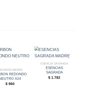
ESENCIA SAGRADA
ESENCIAS
AGRADA MADRE
SAGRADA
RBON REDONDO
$
1.782
NEUTRO X24
$
960
BOMBITA X 25
BOMBITA X 25
$
2.386