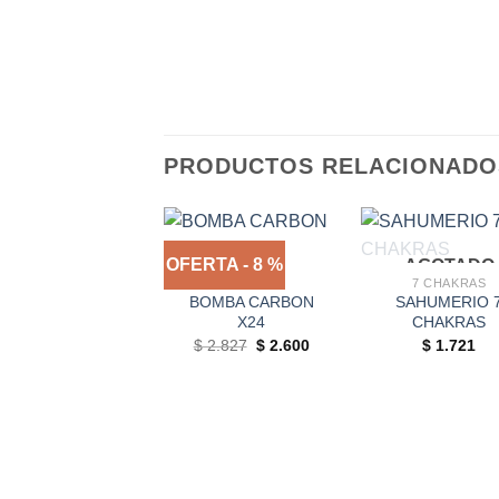
PRODUCTOS RELACIONADO
OFERTA - 8 %
AGOTADO
OFERTAS
7 CHAKRAS
BOMBA CARBON
SAHUMERIO 
X24
CHAKRAS
Original
Current
$
2.827
$
2.600
$
1.721
price
price
was:
is:
$ 2.827.
$ 2.600.