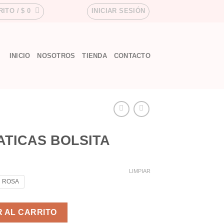
RITO /
$
0
INICIAR SESIÓN
INICIO
NOSOTROS
TIENDA
CONTACTO
TICAS BOLSITA
LIMPIAR
ROSA
 cantidad
 AL CARRITO