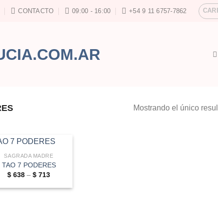
CAR
CONTACTO
09:00 - 16:00
+54 9 11 6757-7862
RES
Mostrando el único resu
SAGRADA MADRE
TAO 7 PODERES
Price
$
638
–
$
713
range:
$ 638
through
$ 713