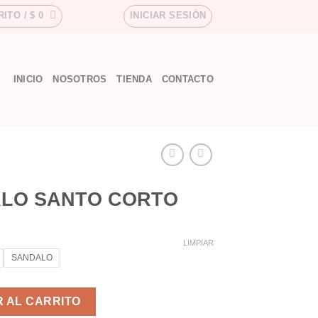
RITO /
$
0
INICIAR SESIÓN
INICIO
NOSOTROS
TIENDA
CONTACTO
ALO SANTO CORTO
LIMPIAR
SANDALO
TO cantidad
 AL CARRITO