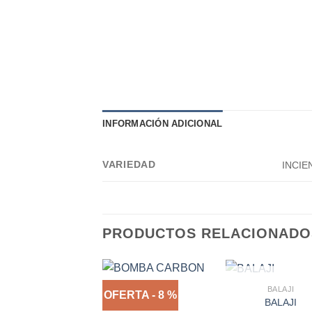
INFORMACIÓN ADICIONAL
VARIEDAD
INCIE
PRODUCTOS RELACIONADO
AGOTADO
BALAJI
OFERTA - 8 %
BALAJI
OFERTAS