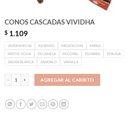
CONOS CASCADAS VIVIDHA
1.109
$
VIVIDHA ROSA
INCIENSO
MEDITACION
MIRRA
MISTYC YOGA
PS CANELA
PS COPAL
PS MIRRA
PS RUDA
SALVIA BLANCA
SANDALO
VAINILLA
CONOS CASCADAS VIVIDHA cantidad
AGREGAR AL CARRITO