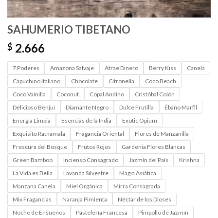
SAHUMERIO TIBETANO
2.666
$
7 Poderes
Amazona Salvaje
Atrae Dinero
Berry Kiss
Canela
Capuchino Italiano
Chocolate
Citronella
Coco Beach
Coco Vainilla
Coconut
Copal Andino
Cristóbal Colón
Delicioso Benjuí
Diamante Negro
Dulce Frutilla
Ébano Marfil
Energía Limpia
Esencias de la India
Exotic Opium
Exquisito Ratnamala
Fragancia Oriental
Flores de Manzanilla
Frescura del Bosque
Frutos Rojos
Gardenia Flores Blancas
Green Bamboo
Incienso Consagrado
Jazmín del País
Krishna
La Vida es Bella
Lavanda Silvestre
Magia Asiática
Manzana Canela
Miel Orgánica
Mirra Consagrada
Mix Fragancias
Naranja Pimienta
Néctar de los Dioses
Noche de Ensueños
Pastelería Francesa
Pimpollo de Jazmín