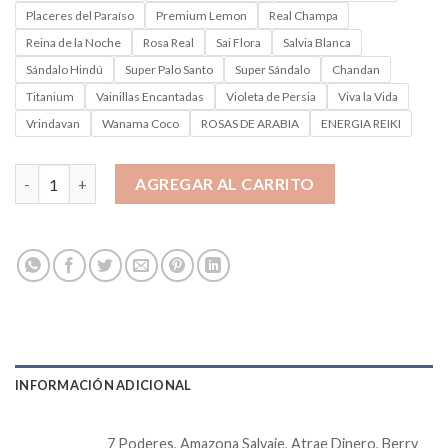
Placeres del Paraíso
Premium Lemon
Real Champa
Reina de la Noche
Rosa Real
Sai Flora
Salvia Blanca
Sándalo Hindú
Super Palo Santo
Super Sándalo
Chandan
Titanium
Vainillas Encantadas
Violeta de Persia
Viva la Vida
Vrindavan
Wanama Coco
ROSAS DE ARABIA
ENERGIA REIKI
SAHUMERIO TIBETANO cantidad
AGREGAR AL CARRITO
INFORMACIÓN ADICIONAL
7 Poderes, Amazona Salvaje, Atrae Dinero, Berry