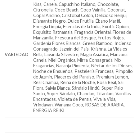
Kiss, Canela, Capuchino Italiano, Chocolate,
Citronella, Coco Beach, Coco Vainilla, Coconut,
Copal Andino, Cristóbal Colón, Delicioso Benjuí,
Diamante Negro, Dulce Frutilla, Ébano Marfil,
Energía Limpia, Esencias de la India, Exotic Opium,
Exquisito Ratnamala, Fragancia Oriental, Flores de
Manzanilla, Frescura del Bosque, Frutos Rojos,
Gardenia Flores Blancas, Green Bamboo, Incienso
Consagrado, Jazmín del País, Krishna, La Vida es
VARIEDAD
Bella, Lavanda Silvestre, Magia Asiática, Manzana
Canela, Miel Orgánica, Mirra Consagrada, Mix
Fragancias, Naranja Pimienta, Néctar de los Dioses,
Noche de Ensueños, Pastelería Francesa, Pimpollo
de Jazmín, Placeres del Paraíso, Premium Lemon,
Real Champa, Reina de la Noche, Rosa Real, Sai
Flora, Salvia Blanca, Sándalo Hindú, Super Palo
Santo, Super Sándalo, Chandan, Titanium, Vainillas
Encantadas, Violeta de Persia, Viva la Vida,
Vrindavan, Wanama Coco, ROSAS DE ARABIA,
ENERGIA REIKI