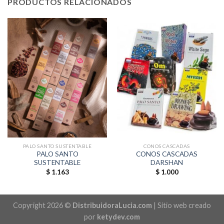
PRODUCTOS RELACIONADOS
PALO SANTO SUSTENTABLE
CONOS CASCADAS
PALO SANTO
CONOS CASCADAS
SUSTENTABLE
DARSHAN
$
1.163
$
1.000
Copyright 2026 ©
DistribuidoraLucia.com
| Sitio web creado
por
ketydev.com