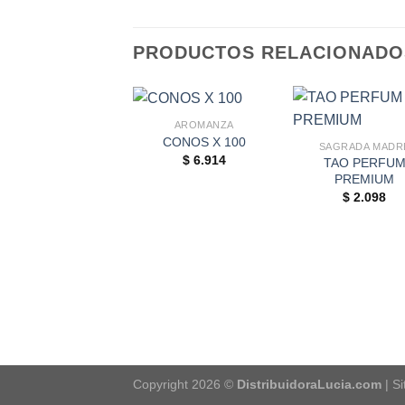
PRODUCTOS RELACIONADO
AROMANZA
CONOS X 100
SAGRADA MADR
$
6.914
TAO PERFU
PREMIUM
$
2.098
Copyright 2026 ©
DistribuidoraLucia.com
| S