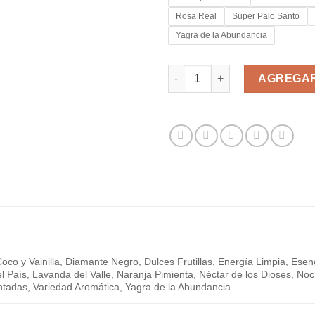
Rosa Real
Super Palo Santo
Yagra de la Abundancia
MINI PALO SANTO BUENA OND
AGREGAR
Coco y Vainilla, Diamante Negro, Dulces Frutillas, Energía Limpia, Esen
del País, Lavanda del Valle, Naranja Pimienta, Néctar de los Dioses, 
antadas, Variedad Aromática, Yagra de la Abundancia