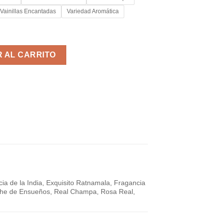
Vainillas Encantadas
Variedad Aromática
A cantidad
 AL CARRITO
cia de la India, Exquisito Ratnamala, Fragancia
Noche de Ensueños, Real Champa, Rosa Real,