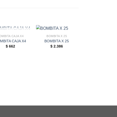
AGOTADO
OMBITA CAJA X4
BOMBITA X 25
MBITA CAJA X4
BOMBITA X 25
AGOTADO
$
662
$
2.386
AROMANZA
SAHUMERIOS
MOMENTOS
$
1.906