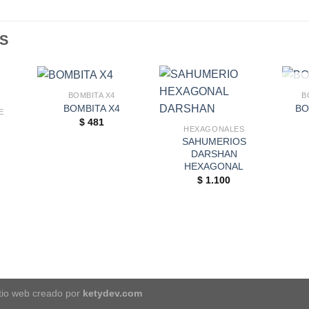
S
BOMBITA X4
B
BOMBITA X4
BO
E
$
481
M
HEXAGONALES
SAHUMERIOS
DARSHAN
HEXAGONAL
$
1.100
itio web creado por
ketydev.com