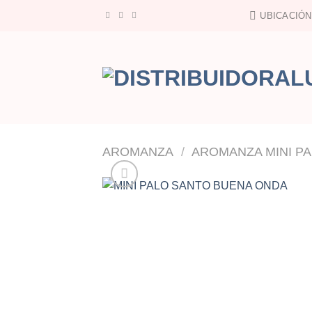
Saltar
UBICACIÓN
al
contenido
AROMANZA
/
AROMANZA MINI P