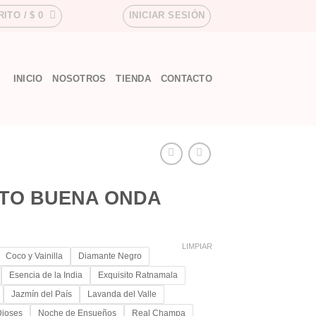
RITO /
$
0
INICIAR SESIÓN
INICIO
NOSOTROS
TIENDA
CONTACTO
NTO BUENA ONDA
LIMPIAR
Coco y Vainilla
Diamante Negro
Esencia de la India
Exquisito Ratnamala
Jazmín del País
Lavanda del Valle
Dioses
Noche de Ensueños
Real Champa