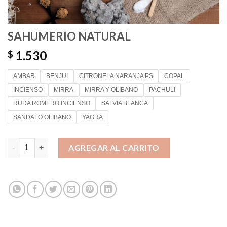
SAHUMERIO NATURAL
1.530
$
AMBAR
BENJUI
CITRONELA NARANJA PS
COPAL
INCIENSO
MIRRA
MIRRA Y OLIBANO
PACHULI
RUDA ROMERO INCIENSO
SALVIA BLANCA
SANDALO OLIBANO
YAGRA
SAHUMERIO NATURAL cantidad
AGREGAR AL CARRITO