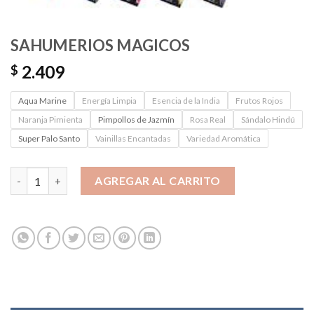
SAHUMERIOS MAGICOS
2.409
$
Aqua Marine
Energía Limpia
Esencia de la India
Frutos Rojos
Naranja Pimienta
Pimpollos de Jazmín
Rosa Real
Sándalo Hindú
Super Palo Santo
Vainillas Encantadas
Variedad Aromática
SAHUMERIOS MAGICOS cantidad
AGREGAR AL CARRITO