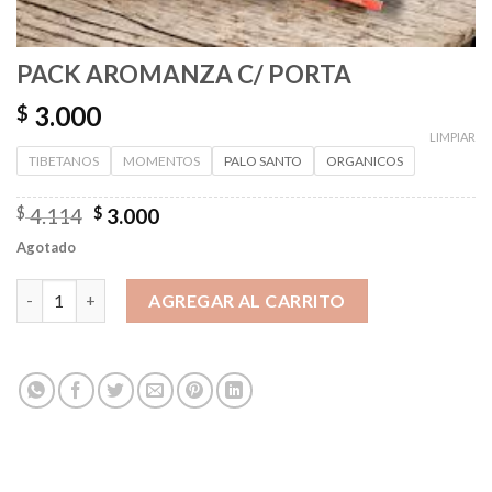
PACK AROMANZA C/ PORTA
3.000
$
LIMPIAR
TIBETANOS
MOMENTOS
PALO SANTO
ORGANICOS
Original
Current
$
4.114
$
3.000
price
price
Agotado
was:
is:
$ 4.114.
$ 3.000.
PACK AROMANZA C/ PORTA cantidad
AGREGAR AL CARRITO