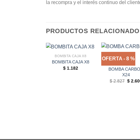
la recompra y el interés continuo del client
PRODUCTOS RELACIONADO
BOMBITA CAJA X8
OFERTA - 8 %
BOMBITA CAJA X8
OFERTAS
$
1.182
BOMBA CARB
X24
Origin
$
2.827
$
2.60
price
was:
$ 2.82