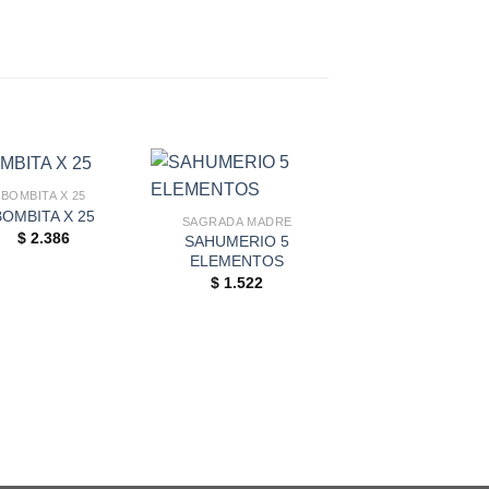
BOMBITA X 25
BOMBITA X 25
SAGRADA MADRE
$
2.386
SAHUMERIO 5
ELEMENTOS
AGOTADO
$
1.522
CORTO PALO SANT
SAHUMERIO PAL
SANTO CORTO
$
544