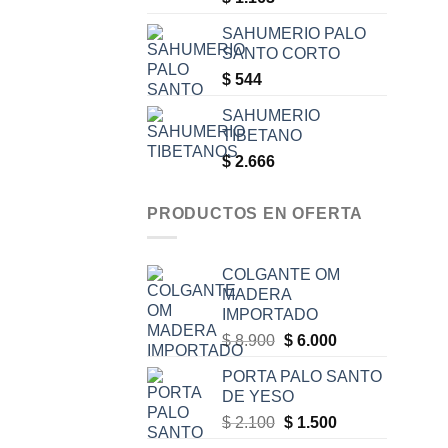
SAHUMERIO PALO
SANTO CORTO
$
544
SAHUMERIO
TIBETANO
$
2.666
PRODUCTOS EN OFERTA
COLGANTE OM
MADERA
IMPORTADO
Original
Current
$
8.900
$
6.000
price
price
PORTA PALO SANTO
was:
is:
DE YESO
$ 8.900.
$ 6.000.
Original
Current
$
2.100
$
1.500
price
price