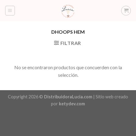
Saltar
al
contenido
DHOOPS HEM
FILTRAR
No se encontraron productos que concuerden con la
selección.
Copyright 2026 ©
DistribuidoraLucia.com
| Sitio web creado
por
ketydev.com