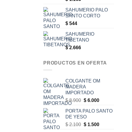
SAHUMERIO PALO
SANTO CORTO
$
544
SAHUMERIO
TIBETANO
$
2.666
PRODUCTOS EN OFERTA
COLGANTE OM
MADERA
IMPORTADO
Original
Current
$
8.900
$
6.000
price
price
PORTA PALO SANTO
was:
is:
DE YESO
$ 8.900.
$ 6.000.
Original
Current
$
2.100
$
1.500
price
price