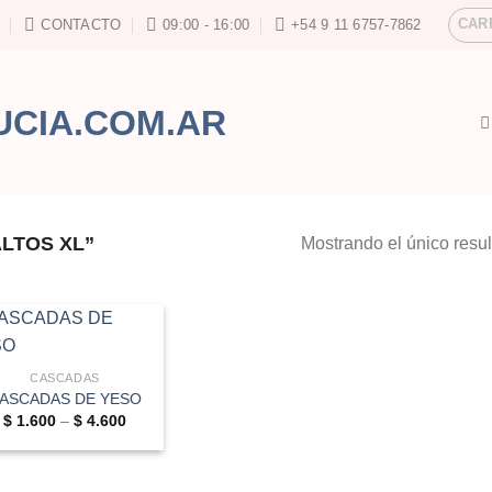
CAR
CONTACTO
09:00 - 16:00
+54 9 11 6757-7862
LTOS XL”
Mostrando el único resu
CASCADAS
ASCADAS DE YESO
Price
$
1.600
–
$
4.600
range:
$ 1.600
through
$ 4.600