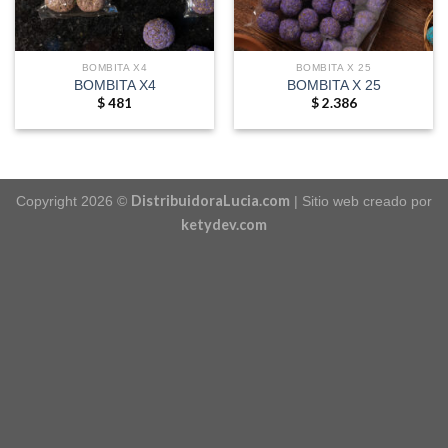
BOMBITA X4
BOMBITA X 25
BOMBITA X4
BOMBITA X 25
$
481
$
2.386
DistribuidoraLucia.com
Copyright 2026 ©
| Sitio web creado por
ketydev.com