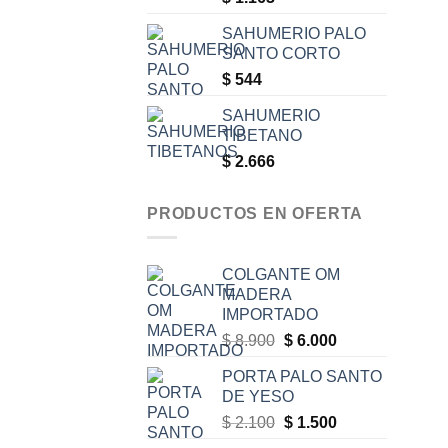
SAHUMERIO PALO
SANTO CORTO
$
544
SAHUMERIO
TIBETANO
$
2.666
PRODUCTOS EN OFERTA
COLGANTE OM
MADERA
IMPORTADO
Original
Current
$
8.900
$
6.000
price
price
PORTA PALO SANTO
was:
is:
DE YESO
$ 8.900.
$ 6.000.
Original
Current
$
2.100
$
1.500
price
price