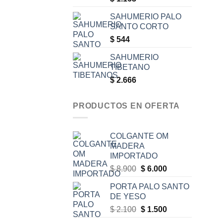
SAHUMERIO PALO
SANTO CORTO
$
544
SAHUMERIO
TIBETANO
$
2.666
PRODUCTOS EN OFERTA
COLGANTE OM
MADERA
IMPORTADO
Original
Current
$
8.900
$
6.000
price
price
PORTA PALO SANTO
was:
is:
DE YESO
$ 8.900.
$ 6.000.
Original
Current
$
2.100
$
1.500
price
price