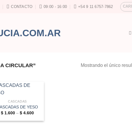
CAR
CONTACTO
09:00 - 16:00
+54 9 11 6757-7862
A CIRCULAR”
Mostrando el único resu
CASCADAS
ASCADAS DE YESO
Price
$
1.600
–
$
4.600
range:
$ 1.600
through
$ 4.600