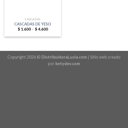
CASCADAS
CASCADAS DE YESO
Price
$
1.600
–
$
4.600
range:
$ 1.600
through
$ 4.600
Copyright 2026 ©
DistribuidoraLucia.com
| Sitio web creado
por
ketydev.com