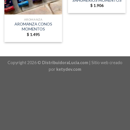
SAHUMERIOS MOMENTOS
$
1.906
AROMANZA
AROMANZA CONOS
MOMENTOS
$
1.495
Copyright 2026 ©
DistribuidoraLucia.com
| Sitio web creado
por
ketydev.com