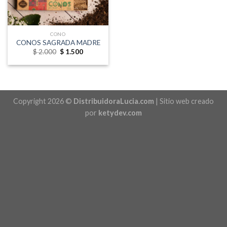
CONO
CONOS SAGRADA MADRE
Original
Current
$
2.000
$
1.500
price
price
was:
is:
$ 2.000.
$ 1.500.
Copyright 2026 ©
DistribuidoraLucia.com
| Sitio web creado
por
ketydev.com