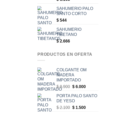
SAHUMERIO PALO
SANTO CORTO
$
544
SAHUMERIO
TIBETANO
$
2.666
PRODUCTOS EN OFERTA
COLGANTE OM
MADERA
IMPORTADO
Original
Current
$
8.900
$
6.000
price
price
PORTA PALO SANTO
was:
is:
DE YESO
$ 8.900.
$ 6.000.
Original
Current
$
2.100
$
1.500
price
price