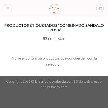
Saltar
al
contenido
PRODUCTOS ETIQUETADOS “COMBINADO SANDALO
- ROSA”
FILTRAR
No se encontraron productos que concuerden con la
selección.
Copyright 2026 ©
DistribuidoraLucia.com
| Sitio web creado
por
ketydev.com