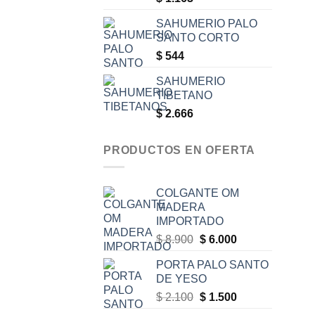
SAHUMERIO PALO
SANTO CORTO
$
544
SAHUMERIO
TIBETANO
$
2.666
PRODUCTOS EN OFERTA
COLGANTE OM
MADERA
IMPORTADO
Original
Current
$
8.900
$
6.000
price
price
PORTA PALO SANTO
was:
is:
DE YESO
$ 8.900.
$ 6.000.
Original
Current
$
2.100
$
1.500
price
price