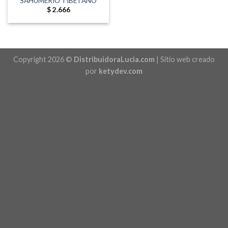
SAHUMERIO TIBETANO
$
2.666
Copyright 2026 ©
DistribuidoraLucia.com
| Sitio web creado
por
ketydev.com