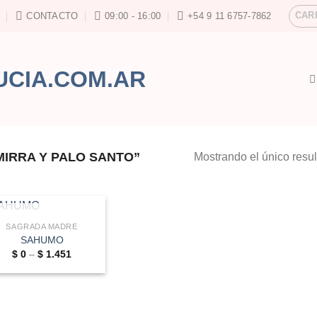
CAR
CONTACTO
09:00 - 16:00
+54 9 11 6757-7862
IRRA Y PALO SANTO”
Mostrando el único resu
AGOTADO
SAGRADA MADRE
SAHUMO
Price
$
0
–
$
1.451
range:
$ 0
through
$ 1.451