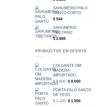
SAHUMERIO PALO
SANTO CORTO
$
544
SAHUMERIO
TIBETANO
$
2.666
PRODUCTOS EN OFERTA
COLGANTE OM
MADERA
IMPORTADO
Original
Current
$
8.900
$
6.000
price
price
PORTA PALO SANTO
was:
is:
DE YESO
$ 8.900.
$ 6.000.
Original
Current
$
2.100
$
1.500
price
price