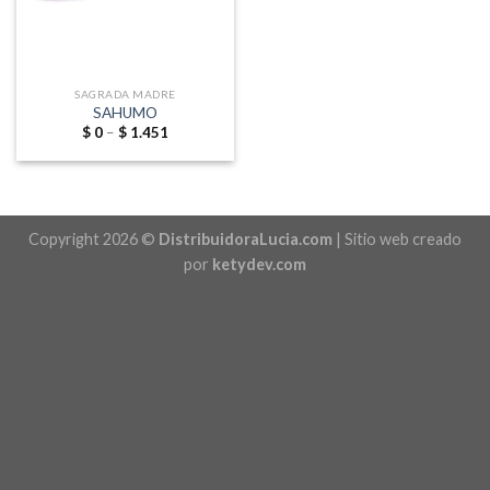
SAGRADA MADRE
SAHUMO
Price
$
0
–
$
1.451
range:
$ 0
through
$ 1.451
Copyright 2026 ©
DistribuidoraLucia.com
| Sitio web creado
por
ketydev.com