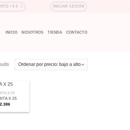
RITO /
$
0
INICIAR SESIÓN
INICIO
NOSOTROS
TIENDA
CONTACTO
sults
ITA X 25
ITA X 25
2.386