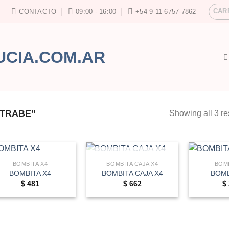
CAR
CONTACTO
09:00 - 16:00
+54 9 11 6757-7862
STRABE”
Showing all 3 re
AGOTADO
BOMBITA X4
BOMBITA CAJA X4
BOMB
BOMBITA X4
BOMBITA CAJA X4
BOMB
$
481
$
662
$