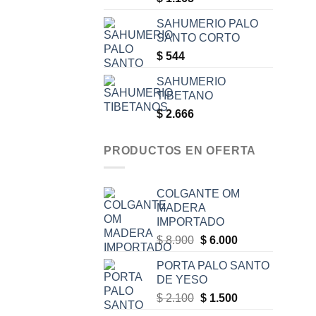
SAHUMERIO PALO
SANTO CORTO
$
544
SAHUMERIO
TIBETANO
$
2.666
PRODUCTOS EN OFERTA
COLGANTE OM
MADERA
IMPORTADO
Original
Current
$
8.900
$
6.000
price
price
PORTA PALO SANTO
was:
is:
DE YESO
$ 8.900.
$ 6.000.
Original
Current
$
2.100
$
1.500
price
price