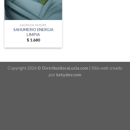
SAGRADA MADRE
SAHUMERIO ENERGIA
LIMPIA
$
1.680
Copyright 2026 ©
DistribuidoraLucia.com
| Sitio web creado
por
ketydev.com