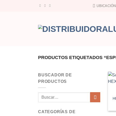
Saltar
UBICACIÓN
al
contenido
PRODUCTOS ETIQUETADOS “ESPE
BUSCADOR DE
PRODUCTOS
Buscar
H
por:
CATEGORÍAS DE