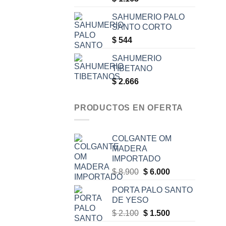
SAHUMERIO PALO
SANTO CORTO
$
544
SAHUMERIO
TIBETANO
$
2.666
PRODUCTOS EN OFERTA
COLGANTE OM
MADERA
IMPORTADO
Original
Current
$
8.900
$
6.000
price
price
PORTA PALO SANTO
was:
is:
DE YESO
$ 8.900.
$ 6.000.
Original
Current
$
2.100
$
1.500
price
price