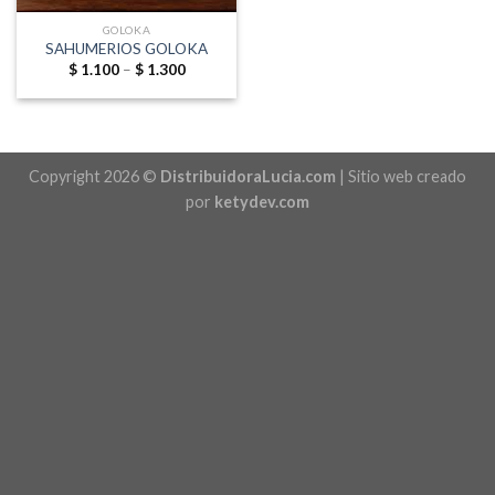
GOLOKA
SAHUMERIOS GOLOKA
Price
$
1.100
–
$
1.300
range:
$ 1.100
through
$ 1.300
Copyright 2026 ©
DistribuidoraLucia.com
| Sitio web creado
por
ketydev.com