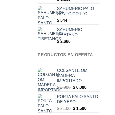
SAHUMERIO PALO
SANTO CORTO
$
544
SAHUMERIO
TIBETANO
$
2.666
PRODUCTOS EN OFERTA
COLGANTE OM
MADERA
IMPORTADO
Original
Current
$
8.900
$
6.000
price
price
PORTA PALO SANTO
was:
is:
DE YESO
$ 8.900.
$ 6.000.
Original
Current
$
2.100
$
1.500
price
price