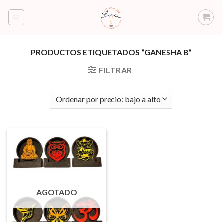
Saltar
al
contenido
PRODUCTOS ETIQUETADOS “GANESHA B”
FILTRAR
AGOTADO