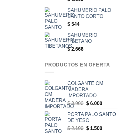
SAHUMERIO PALO
SANTO CORTO
$
544
SAHUMERIO
TIBETANO
$
2.666
PRODUCTOS EN OFERTA
COLGANTE OM
MADERA
IMPORTADO
Original
Current
$
8.900
$
6.000
price
price
PORTA PALO SANTO
was:
is:
DE YESO
$ 8.900.
$ 6.000.
Original
Current
$
2.100
$
1.500
price
price