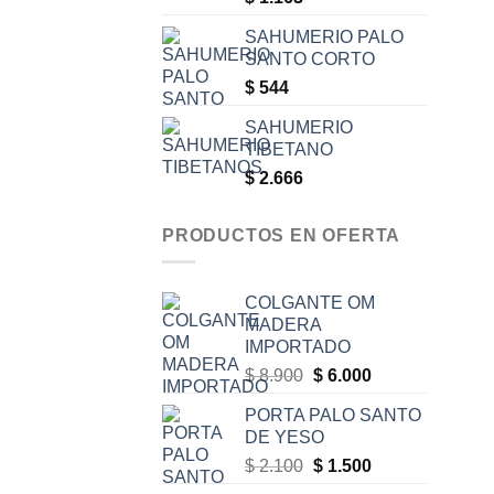
SAHUMERIO PALO
SANTO CORTO
$
544
SAHUMERIO
TIBETANO
$
2.666
PRODUCTOS EN OFERTA
COLGANTE OM
MADERA
IMPORTADO
Original
Current
$
8.900
$
6.000
price
price
PORTA PALO SANTO
was:
is:
DE YESO
$ 8.900.
$ 6.000.
Original
Current
$
2.100
$
1.500
price
price