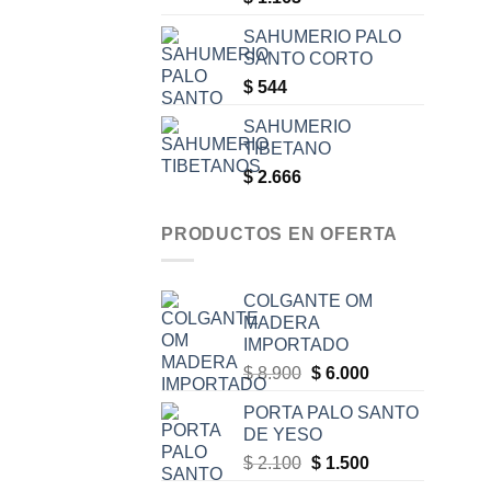
SAHUMERIO PALO
SANTO CORTO
$
544
SAHUMERIO
TIBETANO
$
2.666
PRODUCTOS EN OFERTA
COLGANTE OM
MADERA
IMPORTADO
Original
Current
$
8.900
$
6.000
price
price
PORTA PALO SANTO
was:
is:
DE YESO
$ 8.900.
$ 6.000.
Original
Current
$
2.100
$
1.500
price
price