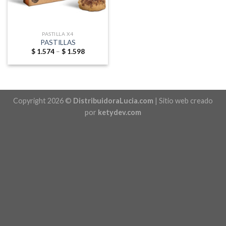
PASTILLA X4
PASTILLAS
Price
$
1.574
–
$
1.598
range:
$ 1.574
through
$ 1.598
Copyright 2026 ©
DistribuidoraLucia.com
| Sitio web creado
por
ketydev.com