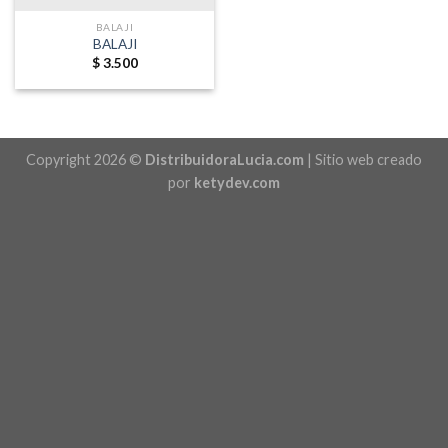
BALAJI
BALAJI
$
3.500
Copyright 2026 ©
DistribuidoraLucia.com
| Sitio web creado
por
ketydev.com