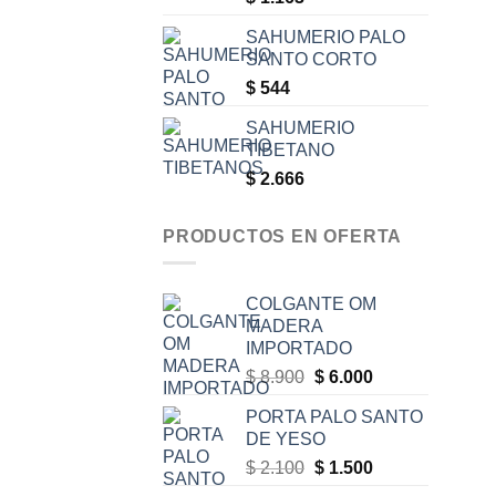
SAHUMERIO PALO
SANTO CORTO
$
544
SAHUMERIO
TIBETANO
$
2.666
PRODUCTOS EN OFERTA
COLGANTE OM
MADERA
IMPORTADO
Original
Current
$
8.900
$
6.000
price
price
PORTA PALO SANTO
was:
is:
DE YESO
$ 8.900.
$ 6.000.
Original
Current
$
2.100
$
1.500
price
price