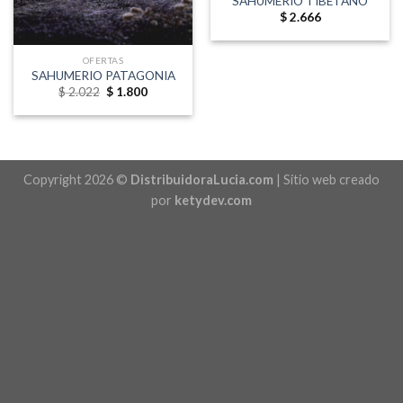
SAHUMERIO TIBETANO
$
2.666
OFERTAS
SAHUMERIO PATAGONIA
Original
Current
$
2.022
$
1.800
price
price
was:
is:
$ 2.022.
$ 1.800.
Copyright 2026 ©
DistribuidoraLucia.com
| Sitio web creado
por
ketydev.com