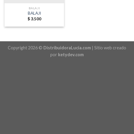
BALAJI
BALAJI
$
3.500
Copyright 2026 ©
DistribuidoraLucia.com
| Sitio web creado
por
ketydev.com