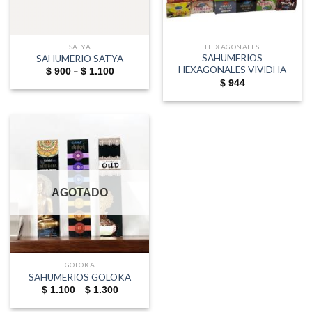
SATYA
HEXAGONALES
SAHUMERIOS
SAHUMERIO SATYA
HEXAGONALES VIVIDHA
Price
–
$
900
$
1.100
range:
$
944
$ 900
through
$ 1.100
AGOTADO
GOLOKA
SAHUMERIOS GOLOKA
Price
–
$
1.100
$
1.300
range:
$ 1.100