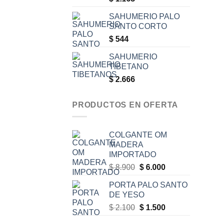
SAHUMERIO PALO
SANTO CORTO
$
544
SAHUMERIO
TIBETANO
$
2.666
PRODUCTOS EN OFERTA
COLGANTE OM
MADERA
IMPORTADO
Original
Current
$
8.900
$
6.000
price
price
PORTA PALO SANTO
was:
is:
DE YESO
$ 8.900.
$ 6.000.
Original
Current
$
2.100
$
1.500
price
price