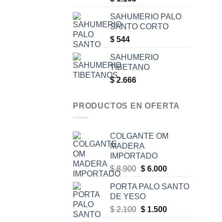
SAHUMERIO PALO
SANTO CORTO
$
544
SAHUMERIO
TIBETANO
$
2.666
PRODUCTOS EN OFERTA
COLGANTE OM
MADERA
IMPORTADO
Original
Current
$
8.900
$
6.000
price
price
PORTA PALO SANTO
was:
is:
DE YESO
$ 8.900.
$ 6.000.
Original
Current
$
2.100
$
1.500
price
price