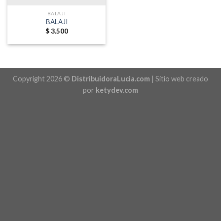
BALAJI
BALAJI
$
3.500
Copyright 2026 ©
DistribuidoraLucia.com
| Sitio web creado
por
ketydev.com