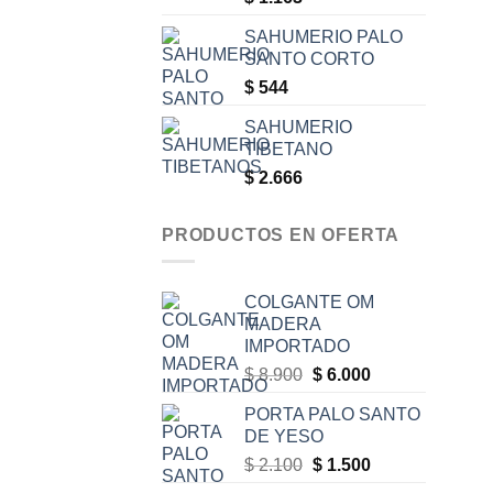
SAHUMERIO PALO
SANTO CORTO
$
544
SAHUMERIO
TIBETANO
$
2.666
PRODUCTOS EN OFERTA
COLGANTE OM
MADERA
IMPORTADO
Original
Current
$
8.900
$
6.000
price
price
PORTA PALO SANTO
was:
is:
DE YESO
$ 8.900.
$ 6.000.
Original
Current
$
2.100
$
1.500
price
price