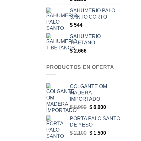
SAHUMERIO PALO
SANTO CORTO
$
544
SAHUMERIO
TIBETANO
$
2.666
PRODUCTOS EN OFERTA
COLGANTE OM
MADERA
IMPORTADO
Original
Current
$
8.900
$
6.000
price
price
PORTA PALO SANTO
was:
is:
DE YESO
$ 8.900.
$ 6.000.
Original
Current
$
2.100
$
1.500
price
price