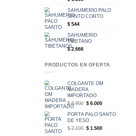
SAHUMERIO PALO
SANTO CORTO
$
544
SAHUMERIO
TIBETANO
$
2.666
PRODUCTOS EN OFERTA
COLGANTE OM
MADERA
IMPORTADO
Original
Current
$
8.900
$
6.000
price
price
PORTA PALO SANTO
was:
is:
DE YESO
$ 8.900.
$ 6.000.
Original
Current
$
2.100
$
1.500
price
price