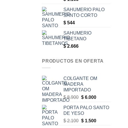
SAHUMERIO PALO
SANTO CORTO
$
544
SAHUMERIO
TIBETANO
$
2.666
PRODUCTOS EN OFERTA
COLGANTE OM
MADERA
IMPORTADO
Original
Current
$
8.900
$
6.000
price
price
PORTA PALO SANTO
was:
is:
DE YESO
$ 8.900.
$ 6.000.
Original
Current
$
2.100
$
1.500
price
price